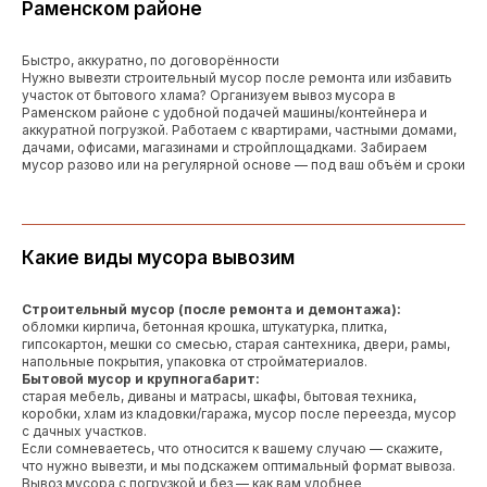
Раменском районе
Быстро, аккуратно, по договорённости
Нужно вывезти строительный мусор после ремонта или избавить
участок от бытового хлама? Организуем вывоз мусора в
Раменском районе с удобной подачей машины/контейнера и
аккуратной погрузкой. Работаем с квартирами, частными домами,
дачами, офисами, магазинами и стройплощадками. Забираем
мусор разово или на регулярной основе — под ваш объём и сроки
Какие виды мусора вывозим
Строительный мусор (после ремонта и демонтажа):
обломки кирпича, бетонная крошка, штукатурка, плитка,
гипсокартон, мешки со смесью, старая сантехника, двери, рамы,
напольные покрытия, упаковка от стройматериалов.
Бытовой мусор и крупногабарит:
старая мебель, диваны и матрасы, шкафы, бытовая техника,
коробки, хлам из кладовки/гаража, мусор после переезда, мусор
с дачных участков.
Если сомневаетесь, что относится к вашему случаю — скажите,
что нужно вывезти, и мы подскажем оптимальный формат вывоза.
Вывоз мусора с погрузкой и без — как вам удобнее