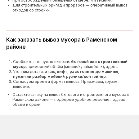
При освобождении помещения от мебели и техники;
Для строительных бригад и прорабов — оперативный вывоз
отходов со стройки.
Как заказать вывоз мусора в Раменском
районе
Сообщите, что нужно вывезти:
бытовой или строительный
мусор
, примерный объём (мешки/куча/мебель), адрес.
Уточним детали:
этаж, лифт, расстояние до машины,
нужен ли разбор мебели/грузчики/контейнер
.
Согласуем время и формат вывоза. Приезжаем, грузим,
вывозим.
Оставьте заявку на вывоз бытового и строительного мусора в
Раменском районе — подберём удобное решение под ваш
объём и сроки.