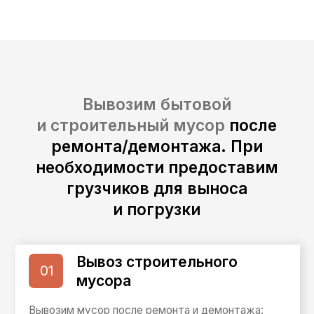
Регулярный и разовый вывоз бытового
мусора: хлам из квартиры, дачи, гаража,
после генеральной уборки. Подберём
удобное время
от 10 000 ₽ за вывоз
Заказать вывоз
Вывоз
03
с грузчиками
По желанию предоставим грузчиков: вынесут
мусор, аккуратно погрузят и сэкономят ваше
время. Подходит для тяжёлого
и крупногабаритного мусора
от 15 000 ₽ за вывоз
Заказать вывоз
Срочный выезд /
04
Вечерний выезд
Приедем срочно, в том числе вечером. Работаем
круглосуточно 24/7 по Раменскому району —