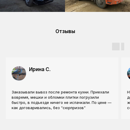
Отзывы
Ирина С.
Контакты
Заказывали вывоз после ремонта кухни. Приехали
Н
вовремя, мешки и обломки плитки погрузили
д
быстро, в подъезде ничего не испачкали. По цене —
ж
как договаривались, без “сюрпризов”
с