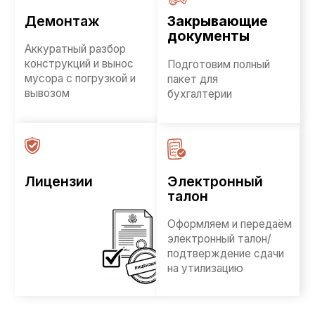
Вывозим бытовой
и строительный мусор
после
ремонта/демонтажа. При
необходимости предоставим
грузчиков для выноса
и погрузки
Вывоз строительного
01
мусора
Вывозим мусор после ремонта и демонтажа:
мешки, обломки, упаковку, остатки
материалов. Работаем официально, возможен
безнал.
от 10 000 ₽ за вывоз
Заказать вывоз
Вывоз промышленного
02
мусора