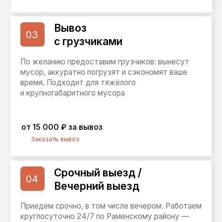
Стоимость
вывоза мусора
Вывоз мусора
Вывоз мусора
(контейнер 8 м³)
(контейнер 8 м³)
Без погрузки
С погрузкой
от 10 000 ₽
от 15 000 ₽
Оставьте заявку на вывоз
мусора
— подберём удобное
время, быстро подадим
машину/контейнер и вывезем
всё без лишних хлопот